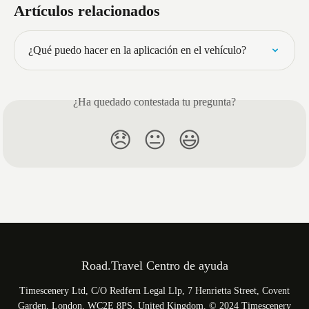
Artículos relacionados
¿Qué puedo hacer en la aplicación en el vehículo?
¿Ha quedado contestada tu pregunta?
😞
😐
😃
Road.Travel Centro de ayuda
Timescenery Ltd, C/O Redfern Legal Llp, 7 Henrietta Street, Covent
Garden, London, WC2E 8PS, United Kingdom. © 2024 Timescenery